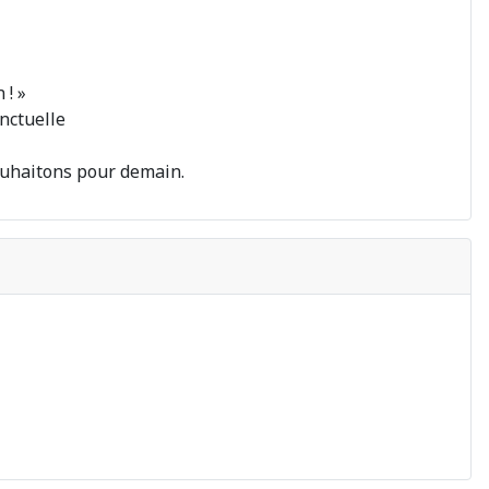
 ! »
onctuelle
souhaitons pour demain.