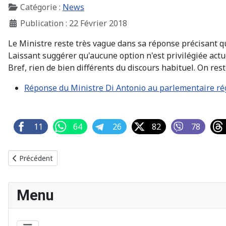
Catégorie :
News
Publication : 22 Février 2018
Le Ministre reste très vague dans sa réponse précisant qu'
Laissant suggérer qu'aucune option n'est privilégiée act
Bref, rien de bien différents du discours habituel. On rest
Réponse du Ministre Di Antonio au parlementaire r
11
64
26
82
78
Article précédent : Et la fête continue
Précédent
Menu