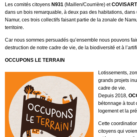
Les comités citoyens
N931
(Maillen/Courrière) et
COVISART
dans un bois remarquable, à deux pas des habitations, dans un
Namur, ces trois
collectifs faisant partie de la zonale de Namu
territoire.
Car nous sommes persuadés qu’ensemble nous pouvons faire rec
destruction de notre cadre de vie, de la biodiversité et à l’artif
OCCUPONS LE TERRAIN
Lotissements, zon
grands projets inu
cadre de vie.
Depuis 2018,
OC
bétonnage à tout c
logement et la pré
Cette coordination
citoyens qui voien