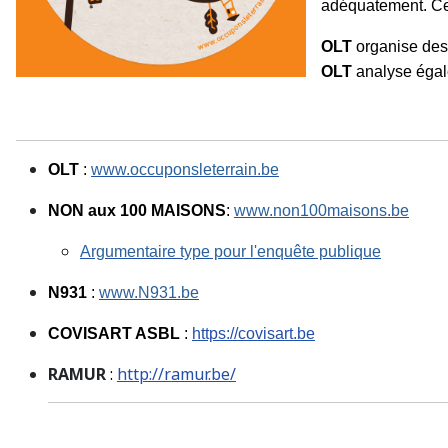
adéquatement. C
OLT
organise des f
OLT
analyse égale
OLT
:
www.occuponsleterrain.be
NON aux 100 MAISONS
:
www.non100maisons.be
Argumentaire type pour l'enquête publique
N931
:
www.N931.be
COVISART ASBL
:
https://covisart.be
RAMUR
:
http://ramur.be/