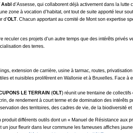
 Asbl
d’Assesse, qui collaborent déjà activement dans la lutte co
e zone à vocation d’habitat, ont tout de suite apporté leur sou
r d’
OLT
. Chacun apportant au comité de Mont son expertise spé
uler ces projets d’un autre temps que des intérêts privés veul
icialisation des terres.
ings, extension de carrière, usine à tarmac, routes, privatisati
tiles et nuisibles prolifèrent en Wallonie et à Bruxelles. Face à 
CUPONS LE TERRAIN
(
OLT
) réunit une trentaine de collectif
rin, de rendement à court terme et de domination des intérêts pri
servation des territoires, des cadres de vie, de la biodiversité e
 produit différents outils dont un « Manuel de Résistance aux pr
t un jour fleurir dans leur commune les fameuses affiches jaunes