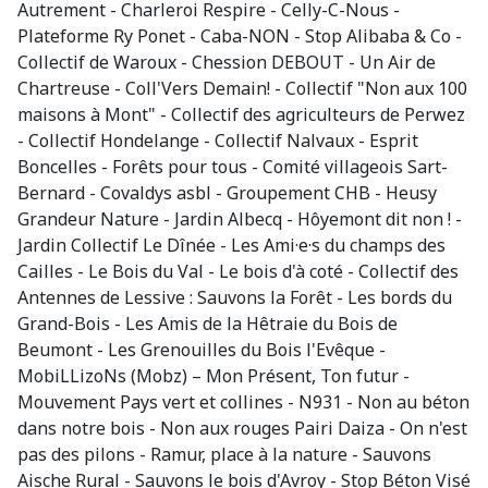
Autrement - Charleroi Respire - Celly-C-Nous -
Plateforme Ry Ponet - Caba-NON - Stop Alibaba & Co -
Collectif de Waroux - Chession DEBOUT - Un Air de
Chartreuse - Coll'Vers Demain! - Collectif "Non aux 100
maisons à Mont" - Collectif des agriculteurs de Perwez
- Collectif Hondelange - Collectif Nalvaux - Esprit
Boncelles - Forêts pour tous - Comité villageois Sart-
Bernard - Covaldys asbl - Groupement CHB - Heusy
Grandeur Nature - Jardin Albecq - Hôyemont dit non ! -
Jardin Collectif Le Dînée - Les Ami·e·s du champs des
Cailles - Le Bois du Val - Le bois d'à coté - Collectif des
Antennes de Lessive : Sauvons la Forêt - Les bords du
Grand-Bois - Les Amis de la Hêtraie du Bois de
Beumont - Les Grenouilles du Bois l'Evêque -
MobiLLizoNs (Mobz) – Mon Présent, Ton futur -
Mouvement Pays vert et collines - N931 - Non au béton
dans notre bois - Non aux rouges Pairi Daiza - On n'est
pas des pilons - Ramur, place à la nature - Sauvons
Aische Rural - Sauvons le bois d'Avroy - Stop Béton Visé