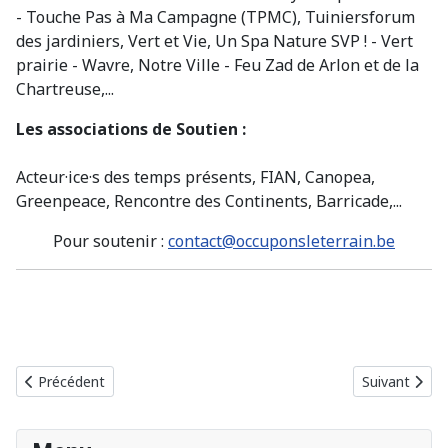
- Touche Pas à Ma Campagne (TPMC), Tuiniersforum
des jardiniers, Vert et Vie, Un Spa Nature SVP ! - Vert
prairie - Wavre, Notre Ville - Feu Zad de Arlon et de la
Chartreuse,...
Les associations de Soutien :
Acteur·ice·s des temps présents, FIAN, Canopea,
Greenpeace, Rencontre des Continents, Barricade,...
Pour soutenir :
contact@occuponsleterrain.be
Article précédent : Les sites de grand Intérêt Biologique (SGIB)
Article suiva
Précédent
Suivant