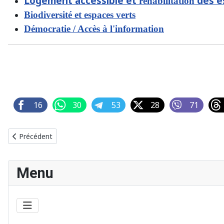
Logement accessible et
des es
réhabilitation
Biodiversité et espaces verts
Démocratie / Accès à l'information
16
30
53
28
71
Article précédent : ELECTIONS 2024: Biodiversité et espaces ver
Précédent
Menu