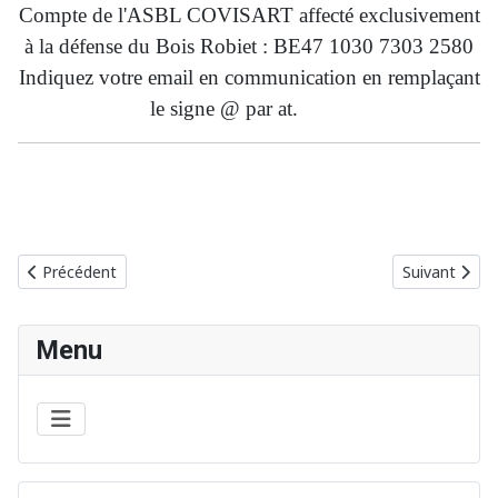
Compte de l'ASBL COVISART affecté exclusivement
à la défense du Bois Robiet : BE47 1030 7303 2580
Indiquez votre email en communication en remplaçant
le signe @ par at.
Article précédent : Projection-débat « LE VIVANT QUI SE DEFEN
Article suiva
Précédent
Suivant
Menu