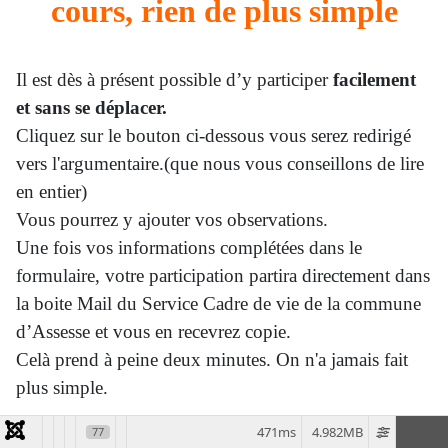
cours, rien de plus simple
Il est dès à présent possible d’y participer
facilement
et sans se déplacer.
Cliquez sur le bouton ci-dessous vous serez redirigé
vers l'argumentaire.(que nous vous conseillons de lire
en entier)
Vous pourrez y ajouter vos observations.
Une fois vos informations complétées dans le
formulaire, votre participation partira directement dans
la boite Mail du Service Cadre de vie de la commune
d’Assesse et vous en recevrez copie.
Celà prend à peine deux minutes. On n'a jamais fait
plus simple.
L’enquête publique se termine le 11 septembre à 12
471ms
4.982MB
77