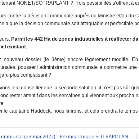
ntenant NONET/SOTRAPLANT ? Trois possibilités s'offrent à e
ours contre la décision communale auprès du Ministre et/ou du C
r cela que la décision communale soit attaquable et perfectible p
leurs.
Parmi les 442 Ha de zones industrielles à réaffecter 
iel existant.
un nouveau dossier (le 3ème) encore légèrement modifié. En e
unales, pousser l'administration communale à commettre une err
gard plus complaisant ?
ons leur conseiller que la seconde solution, il n'est pas sûr qu'
donc rester attentif dans les semaines qui viennent aux procha
re.
le capitaine Haddock, nous finirons, et cela prendra le temps q
ge Communal (23 mai 2022) - Permis Unique SOTRAPOLANT - 