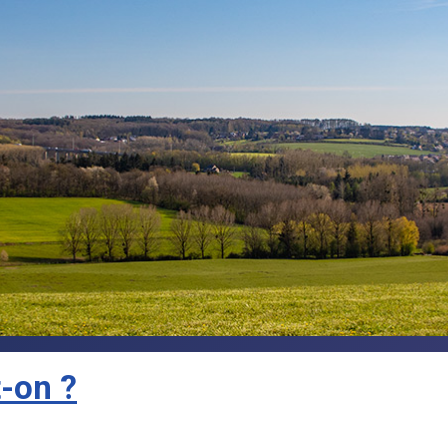
-on ?