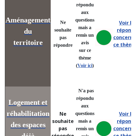
répondu
aux
Aménagement
questions
Voir le
Ne
mais a
répons
du
souhaite
remis un
concern
pas
territoire
avis
ce thème
répondre
sur ce
thème
(
Voir ici
)
N'a pas
répondu
Logement et
aux
réhabilitation
Ne
Voir le
questions
souhaite
répons
mais a
des espaces
pas
concern
remis un
répondre
ce thème