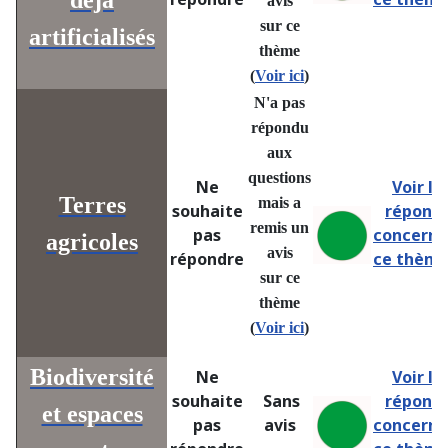
déjà
avis
sur ce
artificialisés
thème
(
Voir ici
)
N'a pas
répondu
aux
questions
Ne
Voir le
Terres
mais a
souhaite
répons
remis un
pas
concern
agricoles
avis
répondre
ce thème
sur ce
thème
(
Voir ici
)
Biodiversité
Ne
Voir le
souhaite
Sans
répons
et espaces
pas
avis
concern