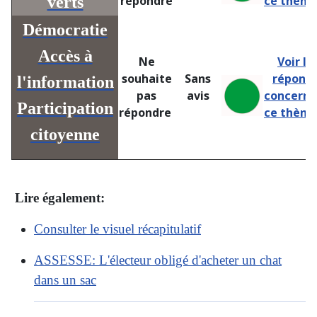
verts
répondre
ce thème
Démocratie
Accès à
Ne
Voir le
souhaite
Sans
répons
l'information
pas
avis
concern
Participation
répondre
ce thème
citoyenne
Lire également:
Consulter le visuel récapitulatif
ASSESSE: L'électeur obligé d'acheter un chat
dans un sac